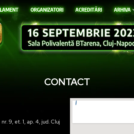
ULAMENT
ORGANIZATORI
ACREDITĂRI
ARHIVA
CONTACT
 9, et. 1, ap. 4, jud. Cluj