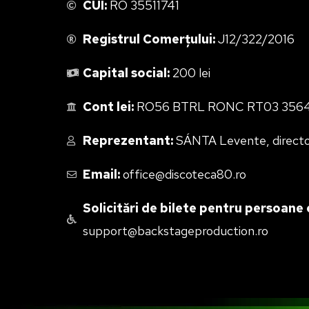
CUI:
RO 35511741
Registrul Comerțului:
J12/322/2016
Capital social:
200 lei
Cont lei:
RO56 BTRL RONC RT03 3564 93
Reprezentant:
SÁNTA Levente, directo
Email:
office@discoteca80.ro
Solicitări de bilete pentru persoane c
support@backstageproduction.ro