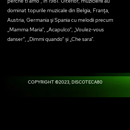
perché ti amo”, în 1981. Ulterior, muzicienii au
dominat topurile muzicale din Belgia, Franţa,
Austria, Germania şi Spania cu melodii precum
„Mamma Maria”, „Acapulco”, „Voulez-vous
danser”, „Dimmi quando” și „Che sara”.
COPYRIGHT ©2023, DISCOTECA80